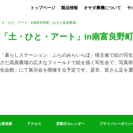
トップページ
製品情報
オサダ農機について
サ
「土・ひと・アート」in南富良野町（おさだ高原農場）
「土・ひと・アート」in南富良野
「暮らしステーション ふらのみらいらぼ」様主催で絵の写生
さだ高原農場の広大なフィールドで絵を描く写生会で、写真班
化会館」にて展示会を開催する予定です。是非、皆さん足を運
企業視察
アクセス
営業日カレンダー
プライバシーポリシ